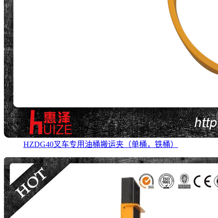
HZDG40叉车专用油桶搬运夹（单桶，铁桶）