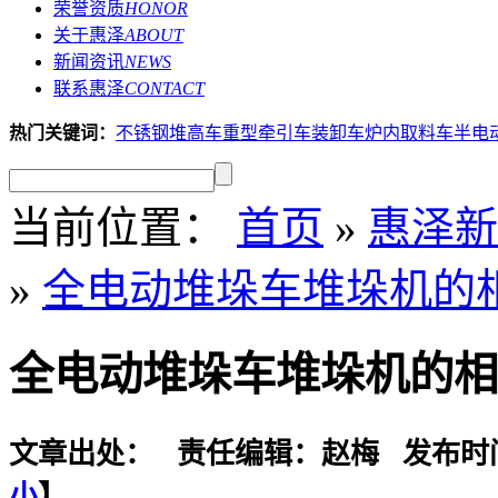
荣誉资质
HONOR
关于惠泽
ABOUT
新闻资讯
NEWS
联系惠泽
CONTACT
热门关键词：
不锈钢堆高车
重型牵引车
装卸车
炉内取料车
半电
当前位置：
首页
»
惠泽新
»
全电动堆垛车堆垛机的
全电动堆垛车堆垛机的相
文章出处： 责任编辑：赵梅 发布时间：201
小
】