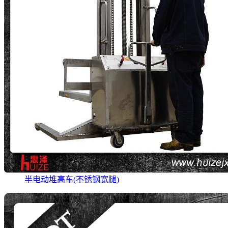
半电动堆高车(不锈钢宽腿)