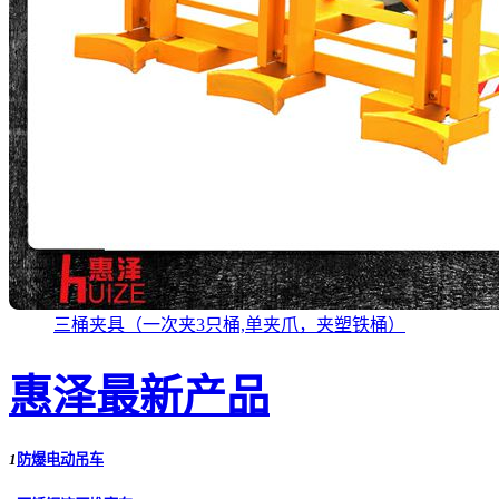
三桶夹具（一次夹3只桶,单夹爪，夹塑铁桶）
惠泽最新产品
1
防爆电动吊车